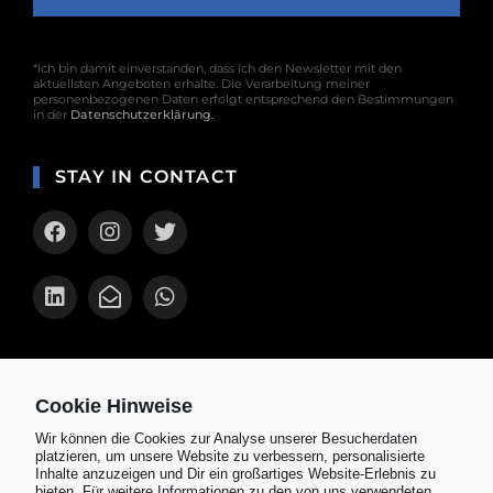
*Ich bin damit einverstanden, dass ich den Newsletter mit den
aktuellsten Angeboten erhalte. Die Verarbeitung meiner
personenbezogenen Daten erfolgt entsprechend den Bestimmungen
in der
Datenschutzerklärung
.
STAY IN CONTACT
AKTUELLES
Cookie Hinweise
KOSPET TANK T3 Ultra Smartwatch mit
Wir können die Cookies zur Analyse unserer Besucherdaten
AMOLED Display im Test
platzieren, um unsere Website zu verbessern, personalisierte
Inhalte anzuzeigen und Dir ein großartiges Website-Erlebnis zu
Amazfit Cheetah Pro im Test 2024: Die
bieten. Für weitere Informationen zu den von uns verwendeten