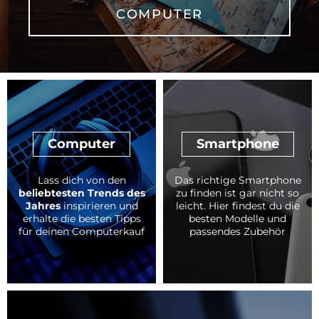
COMPUTER
Computer
Smartphone
Lass dich von den
Das richtige Smartphone
beliebtesten Trends des
zu finden ist gar nicht so
Jahres
inspirieren und
leicht. Hier findest du die
erhalte die besten Tipps
besten Modelle und
für deinen Computerkauf
passendes Zubehör