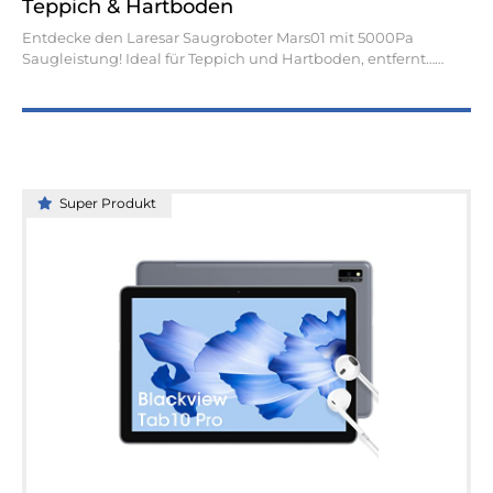
Teppich & Hartboden
Entdecke den Laresar Saugroboter Mars01 mit 5000Pa
Saugleistung! Ideal für Teppich und Hartboden, entfernt…
Super Produkt