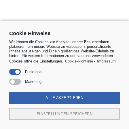
Name
*
Cookie Hinweise
Wir können die Cookies zur Analyse unserer Besucherdaten
platzieren, um unsere Website zu verbessern, personalisierte
Inhalte anzuzeigen und Dir ein großartiges Website-Erlebnis zu
E-Mail-Adresse
*
bieten. Für weitere Informationen zu den von uns verwendeten
Cookies öffne die Einstellungen.
Cookie-Richtlinie
-
Impressum
Funktional
Website
Marketing
ALLE AKZEPTIEREN
Name, E-Mail-Adresse und Website in diesem
Browser für meinen nächsten Kommentar speichern.
EINSTELLUNGEN SPEICHERN
*
Captcha