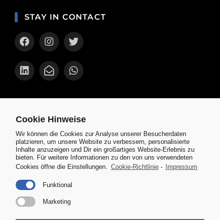
STAY IN CONTACT
AKTUELLES
Cookie Hinweise
KOSPET TANK T3 Ultra Smartwatch mit
Wir können die Cookies zur Analyse unserer Besucherdaten
AMOLED Display im Test
platzieren, um unsere Website zu verbessern, personalisierte
Inhalte anzuzeigen und Dir ein großartiges Website-Erlebnis zu
Amazfit Cheetah Pro im Test 2024: Die
bieten. Für weitere Informationen zu den von uns verwendeten
besten Funktionen im Überblick
Cookies öffne die Einstellungen.
Cookie-Richtlinie
-
Impressum
Mobvoi Ticwatch Pro 5 Enduro im Test:
Funktional
Smartwatch für aktive Männer
Marketing
Senioren Smartwatch inkl. Notfallknopf,
Sturzerkennung und zuverlässiger Ortung