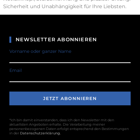
Sicherheit und Unabhängigkeit für Ihre Liebsten.
NEWSLETTER ABONNIEREN
Vorname oder ganzer Name
Email
*Ich bin damit einverstanden, dass ich den Newsletter mit den
aktuellsten Angeboten erhalte. Die Verarbeitung meiner
personenbezogenen Daten erfolgt entsprechend den Bestimmungen
in der
Datenschutzerklärung
.