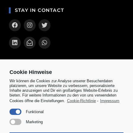
STAY IN CONTACT
AKTUELLES
Cookie Hinweise
KOSPET TANK T3 Ultra Smartwatch mit
Wir können die Cookies zur Analyse unserer Besucherdaten
AMOLED Display im Test
platzieren, um unsere Website zu verbessern, personalisierte
Inhalte anzuzeigen und Dir ein großartiges Website-Erlebnis zu
Amazfit Cheetah Pro im Test 2024: Die
bieten. Für weitere Informationen zu den von uns verwendeten
besten Funktionen im Überblick
Cookies öffne die Einstellungen.
Cookie-Richtlinie
-
Impressum
Mobvoi Ticwatch Pro 5 Enduro im Test:
Funktional
Smartwatch für aktive Männer
Marketing
Senioren Smartwatch inkl. Notfallknopf,
Sturzerkennung und zuverlässiger Ortung