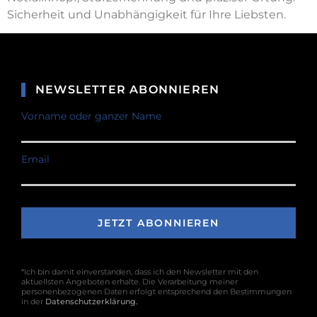
Sicherheit und Unabhängigkeit für Ihre Liebsten.
NEWSLETTER ABONNIEREN
Vorname oder ganzer Name
Email
*Ich bin damit einverstanden, dass ich den Newsletter mit den
aktuellsten Angeboten erhalte. Die Verarbeitung meiner
personenbezogenen Daten erfolgt entsprechend den Bestimmungen
in der
Datenschutzerklärung
.