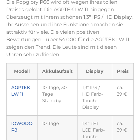
Die Popglory P66 wird oft wegen ihres tollen
Preises gelobt. Die AGPTEK LW 11 hingegen
überzeugt mit ihrem schönen 1,3" IPS / HD Display.
Ihr Aussehen und ihre Funktionen machen sie
attraktiv für viele. Die vielen positiven
Bewertungen - über 54.000 für die AGPTEK LW 11 -
zeigen den Trend. Die Leute sind mit diesen
Uhren sehr zufrieden.
Modell
Akkulaufzeit
Display
Preis
AGPTEK
10 Tage, 30
1,3" IPS /
ca.
LW 11
Tage
HD Farb-
39 €
Standby
Touch-
Display
IOWODO
10 Tage
1,4" TFT
ca.
R8
LCD Farb-
39 €
Touch-