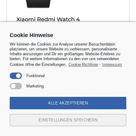
Xiaomi Redmi Watch 4
Smartwatch mit 1.97&#34; AMOLED-
Cookie Hinweise
Display mit 390 x 450 Pixel und 60Hz, Bis
Wir können die Cookies zur Analyse unserer Besucherdaten
zu 20 Tage Akkulaufzeit, HyperOS,
platzieren, um unsere Website zu verbessern, personalisierte
Herzraten- und Blutsauerstoffmessungen
Inhalte anzuzeigen und Dir ein großartiges Website-Erlebnis zu
bieten. Für weitere Informationen zu den von uns verwendeten
- Obsidian Schwarz
Cookies öffne die Einstellungen.
Cookie-Richtlinie
-
Impressum
94,97€
Funktional
Marketing
ZUM PRODUKT
ALLE AKZEPTIEREN
*bei dem Link handelt es sich um Werbung
EINSTELLUNGEN SPEICHERN