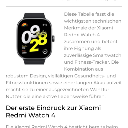
Diese Tabelle fasst die
wichtigsten technischen
Merkmale der Xiaomi
Redmi Watch 4
zusammen und betont
ihre Eignung als
zuverlässige Smartwatch
und Fitness-Tracker. Die
Kombination aus
robustem Design, vielfältigen Gesundheits- und
Fitnessfunktionen sowie einer langen Akkulaufzeit
macht sie zu einer ausgezeichneten Wahl für
Nutzer, die eine aktive Lebensweise führen.
Der erste Eindruck zur Xiaomi
Redmi Watch 4
Die Xiaomi Redmi Watch 4 besticht bereits beim