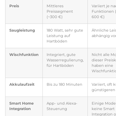
Preis
Mittleres
Variiert je n
Preissegment
Funktionen (
(~300 €)
600 €)
Saugleistung
180 Watt, sehr gute
Ähnliche Lei
Leistung auf
abhängig vo
Hartböden
Wischfunktion
Integriert, gute
Nicht alle Mo
Wasserregulierung,
dieser Preisk
für Hartböden
haben eine
Wischfunkti
Akkulaufzeit
Bis zu 180 Minuten
Variiert, oft 
günstigeren
Smart Home
App- und Alexa-
Einige Model
Integration
Steuerung
keine Smar
Integration 